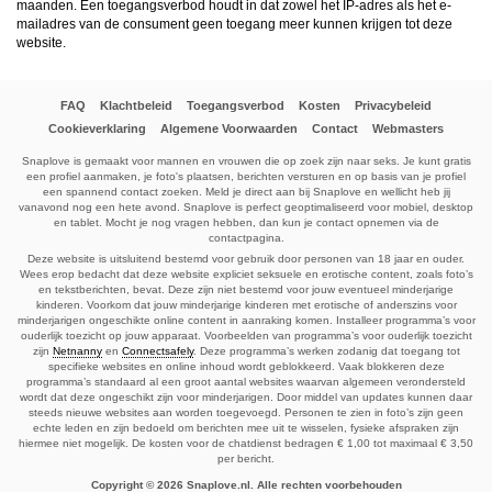
maanden. Een toegangsverbod houdt in dat zowel het IP-adres als het e-
daarna dien je voor credits te betalen. De kosten daarvoor tref je aan bij jouw
bestelling van credits en op de pagina
Kosten
.
mailadres van de consument geen toegang meer kunnen krijgen tot deze
behoudt zich het recht voor om zelf profielen op deze website aan te
website.
maken en namens deze profielen berichten aan jou als gebruiker te verzenden. Door
gebruik van deze website begrijp en accepteer je dat de profielen op deze website
gefingeerd zijn. Deze gefingeerde profielen zijn alleen aangemaakt om berichten en
flirts mee uit te wisselen; fysieke afspraken met de persoon achter een gefingeerd
FAQ
Klachtbeleid
Toegangsverbod
Kosten
Privacybeleid
profiel zijn dan ook niet mogelijk.
Deze site wordt beschermd door reCAPTCHA, het
Cookieverklaring
Algemene Voorwaarden
Privacybeleid
Contact
en de
Webmasters
Algemene
Voorwaarden
van Google zijn van toepassing.
hanteert een beschermplan met als doel het herkennen en in
Snaplove is gemaakt voor mannen en vrouwen die op zoek zijn naar seks. Je kunt gratis
bescherming nemen van consumenten die de aard van de diensten op deze website
een profiel aanmaken, je foto's plaatsen, berichten versturen en op basis van je profiel
mogelijk niet begrijpen. Het beschermplan houdt onder meer in dat jijzelf, maar ook
een spannend contact zoeken. Meld je direct aan bij Snaplove en wellicht heb jij
derden een toegangsverbod voor jou kunnen aanvragen. Meer informatie hierover tref
vanavond nog een hete avond. Snaplove is perfect geoptimaliseerd voor mobiel, desktop
je aan op de pagina
Toegangsverbod
.
en tablet. Mocht je nog vragen hebben, dan kun je contact opnemen via de
Op het gebruik van deze website zijn de
algemene voorwaarden
,
cookieverklaring
contactpagina.
en
privacybeleid
van
van toepassing. Door op
"Akkoord en
Deze website is uitsluitend bestemd voor gebruik door personen van 18 jaar en ouder.
doorgaan"
te klikken ga je met de
cookieverklaring
en
privacybeleid
akkoord.
Wees erop bedacht dat deze website expliciet seksuele en erotische content, zoals foto’s
Indien je je op de website registreert, ga je tevens akkoord met de
algemene
en tekstberichten, bevat. Deze zijn niet bestemd voor jouw eventueel minderjarige
voorwaarden
.
kinderen. Voorkom dat jouw minderjarige kinderen met erotische of anderszins voor
minderjarigen ongeschikte online content in aanraking komen. Installeer programma’s voor
ouderlijk toezicht op jouw apparaat. Voorbeelden van programma’s voor ouderlijk toezicht
zijn
Netnanny
en
Connectsafely
. Deze programma’s werken zodanig dat toegang tot
specifieke websites en online inhoud wordt geblokkeerd. Vaak blokkeren deze
programma’s standaard al een groot aantal websites waarvan algemeen verondersteld
wordt dat deze ongeschikt zijn voor minderjarigen. Door middel van updates kunnen daar
steeds nieuwe websites aan worden toegevoegd. Personen te zien in foto’s zijn geen
echte leden en zijn bedoeld om berichten mee uit te wisselen, fysieke afspraken zijn
hiermee niet mogelijk. De kosten voor de chatdienst bedragen € 1,00 tot maximaal € 3,50
per bericht.
Copyright © 2026 Snaplove.nl. Alle rechten voorbehouden