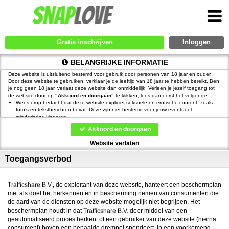
Gratis inschrijven
BELANGRIJKE INFORMATIE
Deze website is uitsluitend bestemd voor gebruik door personen van 18 jaar en ouder.
Door deze website te gebruiken, verklaar je de leeftijd van 18 jaar te hebben bereikt. Ben
je nog geen 18 jaar, verlaat deze website dan onmiddellijk. Verleen je jezelf toegang tot
de website door op
"Akkoord en doorgaan"
te klikken, lees dan eerst het volgende:
Wees erop bedacht dat deze website expliciet seksuele en erotische content, zoals
foto’s en tekstberichten bevat. Deze zijn niet bestemd voor jouw eventueel
minderjarige kinderen.
gebruikt functionele, analytische cookies, social media cookies en
Akkoord en doorgaan
vergelijkbare technieken, zoals Google Webmaster Tools, Google Analytics, Alexa
Certify, Yandex, Hotjar, Histats en Statcounter die automatisch gegevens kunnen
Website verlaten
verzamelen wanneer je de website bezoekt. De gegevens verkregen uit de cookies,
worden gedeeld met derden die de programmatuur daarvoor beschikbaar stellen
Toegangsverbod
teneinde het voor
mogelijk te maken.
Wees voorzichtig bij het praten met vreemden via deze website. Je weet immers nooit
of ze goede of verkeerde bedoelingen hebben. Gebruik dan ook nooit jouw
achternaam, e-mailadres, huis- of werkadres, telefoonnummer of andere naar jou
, de exploitant van deze website, hanteert een beschermplan
herleidbare gegevens op deze website.
met als doel het herkennen en in bescherming nemen van consumenten die
Zet iemand jou onder druk op deze website, bijvoorbeeld om persoonlijke of financiële
de aard van de diensten op deze website mogelijk niet begrijpen. Het
gegevens te verstrekken? Stop dan meteen met het communiceren met deze persoon.
beschermplan houdt in dat
Let er ook op dat mensen in staat zijn op een listige manier dergelijke gegevens van je
door middel van een
te verkrijgen. Communiceer daarom altijd oplettend en voorzichtig via deze website.
geautomatiseerd proces herkent of een gebruiker van deze website (hierna:
Voorkom dat jouw minderjarige kinderen met erotische of anderszins voor minderjarigen
consument) boven een bepaalde drempel spendeert. In een voorkomend