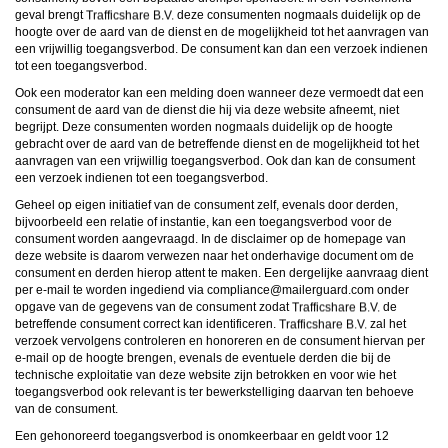
ongeschikte online content in aanraking komen. Daarvoor enkele tips:
geval brengt
deze consumenten nogmaals duidelijk op de
Installeer programma’s voor ouderlijk toezicht op jouw apparaat
. Voorbeelden van
hoogte over de aard van de dienst en de mogelijkheid tot het aanvragen van
programma’s voor ouderlijk toezicht zijn
Netnanny
,
Connectsafely
,
Kaspersky
en
Norton
. Deze programma’s werken zodanig dat toegang tot specifieke websites en
een vrijwillig toegangsverbod. De consument kan dan een verzoek indienen
online inhoud worden geblokkeerd. Vaak blokkeren deze programma’s standaard al
tot een toegangsverbod.
een groot aantal websites waarvan algemeen verondersteld wordt dat deze
ongeschikt zijn voor minderjarigen. Door middel van updates kunnen daar steeds
Ook een moderator kan een melding doen wanneer deze vermoedt dat een
nieuwe websites aan worden toegevoegd.
consument de aard van de dienst die hij via deze website afneemt, niet
Neem contact op met jouw internetprovider
. Er zijn internetproviders die het mogelijk
begrijpt. Deze consumenten worden nogmaals duidelijk op de hoogte
maken dat bepaalde informatie van internet wordt gefilterd. Je kunt jouw
gebracht over de aard van de betreffende dienst en de mogelijkheid tot het
internetprovider raadplegen om na te vragen of deze service ook voor jou mogelijk
is.
aanvragen van een vrijwillig toegangsverbod. Ook dan kan de consument
Controleer jouw webbrowser
. Informeer je over de werking van jouw webbrowser
een verzoek indienen tot een toegangsverbod.
zodat je kunt zien welke websites door jouw minderjarige kinderen zijn bezocht.
Door in geval van ongewenste sitebezoeken jouw minderjarige kinderen daarop
Geheel op eigen initiatief van de consument zelf, evenals door derden,
aan te spreken, kun je jouw kinderen leren dat de websites niet voor hun geschikt
bijvoorbeeld een relatie of instantie, kan een toegangsverbod voor de
zijn. Bovendien kun je naar aanleiding daarvan beoordelen in hoeverre jouw kind
consument worden aangevraagd. In de disclaimer op de homepage van
geïnteresseerd is in bepaalde websites, zodat je bovenstaande tips kunt hanteren.
deze website is daarom verwezen naar het onderhavige document om de
Praat met jouw kinderen
. Leer jouw minderjarige kinderen dat ze nooit
persoonsgegevens of persoonlijke informatie via internet moeten verstrekken aan
consument en derden hierop attent te maken. Een dergelijke aanvraag dient
vreemden, bijvoorbeeld via een chatwebsite. Leer ze ook dat niet iedereen op
per e-mail te worden ingediend via
moc.draugreliam@ecnailpmoc
onder
internet hoeft te zijn wie ze zeggen te zijn en dat men wel eens verkeerde
opgave van de gegevens van de consument zodat
de
bedoelingen kan hebben als iemand via het internet contact opneemt met jouw
betreffende consument correct kan identificeren.
zal het
kind. Vertel jouw kinderen bovendien dat ze niet met vreemde andere minderjarigen
verzoek vervolgens controleren en honoreren en de consument hiervan per
die zij online hebben ontmoet, moeten afspreken zonder daarover eerst met jou te
overleggen. Ook is het raadzaam jouw kind te vertellen dat hij jou meteen moet
e-mail op de hoogte brengen, evenals de eventuele derden die bij de
laten weten wanneer iemand op internet contact met hem opneemt of wanneer
technische exploitatie van deze website zijn betrokken en voor wie het
jouw kind seksueel getinte content of andere content waarvan hij schrikt, op
toegangsverbod ook relevant is ter bewerkstelliging daarvan ten behoeve
internet tegenkomt.
van de consument.
Via deze website verleent
, de exploitant van deze website,
chatdiensten voor entertainmentdoeleinden. Om van deze diensten gebruik te kunnen
Een gehonoreerd toegangsverbod is onomkeerbaar en geldt voor 12
maken, heb je credits nodig. Je ontvangt er bij jouw aanmelding een paar gratis, maar